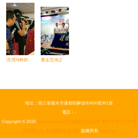
廠 傳承報
文化藝術交
化 藝術交
深潛”的思
國情懷——
流周暨城
流展開幕
政課 “穗疏
天津工業生
步“一縣一
一場穿越時
同心 攜手
物所舉辦文
品”特產推
空的文明對
同行”藝術
化藝術展演
廣活動在長
話
交流活動在
交流活動
沙開幕
廣州舉辦
涇渭河畔的
重走悲鴻之
民俗交響
路啟新程，
西安市高陵
藝術交流再
區文化藝術
譜華章——
交流活動紀
徐悲鴻文化
地址：浙江省麗水市蓮都區解放街456號301室
實
藝術網正式
電話：-
上線
Copyright © 2026
www.oiewn.cn
文化藝術交流活動
麗水市智元文化發
展有限公司
文化藝術交流活動
版權所有
Sitemap