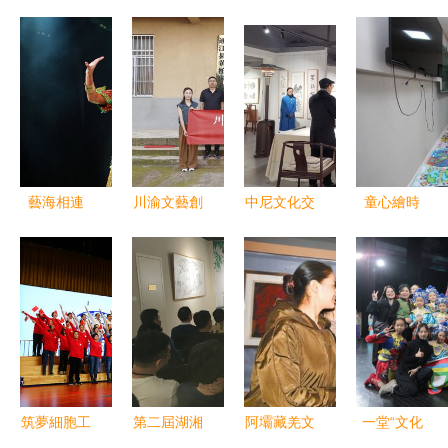
藝海相連
川渝文藝創
中尼文化交
童心繪時
青春共鳴
作采風交流
流新篇章
代，翰墨展
——第九屆
團走進巴中
友誼之花綻
風華——濟
中泰青少年
通江，共繪
放慧和天語
寧市第十一
文化藝術交
巴山蜀水新
藝術空間
屆少兒文化
流盛典圓滿
畫卷
藝術交流活
舉行
動書畫攝影
比賽圓滿落
筑夢細胞工
第二屆湖湘
阿壩藏羌文
一堂“文化
幕