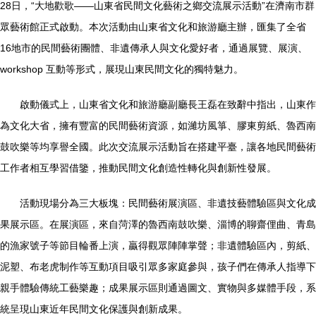
28日，“大地歡歌——山東省民間文化藝術之鄉交流展示活動”在濟南市群
眾藝術館正式啟動。本次活動由山東省文化和旅游廳主辦，匯集了全省
16地市的民間藝術團體、非遺傳承人與文化愛好者，通過展覽、展演、
workshop 互動等形式，展現山東民間文化的獨特魅力。
啟動儀式上，山東省文化和旅游廳副廳長王磊在致辭中指出，山東作
為文化大省，擁有豐富的民間藝術資源，如濰坊風箏、膠東剪紙、魯西南
鼓吹樂等均享譽全國。此次交流展示活動旨在搭建平臺，讓各地民間藝術
工作者相互學習借鑒，推動民間文化創造性轉化與創新性發展。
活動現場分為三大板塊：民間藝術展演區、非遺技藝體驗區與文化成
果展示區。在展演區，來自菏澤的魯西南鼓吹樂、淄博的聊齋俚曲、青島
的漁家號子等節目輪番上演，贏得觀眾陣陣掌聲；非遺體驗區內，剪紙、
泥塑、布老虎制作等互動項目吸引眾多家庭參與，孩子們在傳承人指導下
親手體驗傳統工藝樂趣；成果展示區則通過圖文、實物與多媒體手段，系
統呈現山東近年民間文化保護與創新成果。