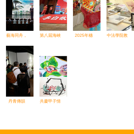
流活動成功
共繪友好合
幕，共繪文
在韓國圓滿
舉辦
作新篇章
化傳承新畫
落幕
卷
藝海同舟，
第八屆海峽
2025年穗
中法學院教
情系四省
兩岸哪吒民
港澳職工文
學作品展覽
——第十六
俗文化交流
化交流活動
隆重開幕，
屆皖浙贛閩
活動在四川
暨陳永鏘藝
文化藝術交
四省四市民
江油盛大開
術展開幕
流再譜新篇
間藝術節盛
幕，共繪文
藝術為橋，
大啟幕
化同心圓
共繪灣區人
文新畫卷
丹青傳韻
共慶甲子情
愛新覺羅文
誼，同繪藝
嘉、恒錦宮
術新篇——
廷畫展在港
慶祝中烏建