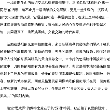
一場別開生面的藝術交流活動在廣州舉行。這場名為“穗疏同心 攜手
同行”的活動，遠不止是一場簡單的文化展演，更是一堂生動的、沉浸式
的“文化深潛”思政課。它通過藝術這一共通的語言，在珠江之畔搭建起一
座連接廣州與新疆疏勒的橋梁，讓兩地人民的心在旋律與色彩中緊緊相
連，共同譜寫了一曲民族團結、文化交融的時代樂章。
活動在熱烈的氛圍中拉開帷幕。來自新疆疏勒的藝術家們帶來了極具
民族風情的歌舞表演。歡快的節奏、奔放的舞姿、絢麗的服飾，瞬間將觀
眾帶入遼闊的草原與壯美的天山畫卷之中。木卡姆的悠揚旋律訴說著古老
的故事，刀郎舞的剛勁有力展現著生命的激情。與此廣州本地的藝術團體
也獻上了經典的嶺南戲曲、優雅的粵語演唱和現代舞蹈，展現出開放、包
容、創新的城市氣質。兩種風格迥異卻同樣精彩的藝術形式在同一個舞臺
上交相輝映，碰撞出奇妙的火花，生動詮釋了“各美其美，美人之美，美
美與共”的深刻內涵。
這堂“思政課”的獨特之處在于其“深潛”特質。它超越了表面的觀賞，