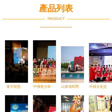
產品列表
PRODUCT
----------------
東方智慧·
中俄青少年
山東省民間
中韓文化交
和而不同
藝術交流暨
文化藝術之
流盛典暨
臺兒莊古城
商貿洽談會
鄉交流展示
2019傲蕾
中韓文化交
圓滿落幕，
活動盛大啟
杯新疆大賽