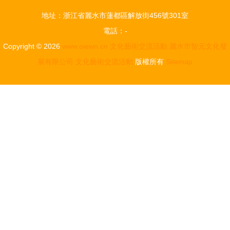
舉辦 共促
交60周年暨
地址：浙江省麗水市蓮都區解放街456號301室
文化藝術交
麥克雷雷大
電話：-
融
學百年校慶
Copyright © 2026
www.oiewn.cn
文化藝術交流活動
麗水市智元文化發
文化藝術交
展有限公司
文化藝術交流活動
版權所有
Sitemap
流活動舉行