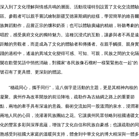
深入到了文化理解與情感共鳴的層面。活動現場特別設置了文化交流體驗
區。參觀者可以親手嘗試繪制新疆艾德萊斯綢的紋樣，學習簡單的維吾爾
族舞蹈動作，品嘗正宗的馕和奶茶；也可以體驗廣繡的精細，聆聽粵劇的
唱腔，感受廣府文化的獨特魅力。這種沉浸式的互動，讓參與者不再是遠
距離的旁觀者，而是成為了文化的體驗者和傳播者。在親手觸摸、親身實
踐的過程中，遙遠的異域文化變得可感、可知、可親，民族之間的文化隔
閡在歡聲笑語中悄然消融，對國家“各民族像石榴籽一樣緊緊抱在一起”的
號召有了更具體、更深刻的體認。
“穗疏同心，攜手同行”，這八個字是活動的主題，更是其精神內核的
凝聚。廣州作為改革開放的前沿陣地，疏勒作為古絲綢之路上的重要節
點，兩地的牽手具有深遠的意義。藝術交流如同一股溫潤的泉水，浸潤著
兩地人民的心田，澆灌著民族團結之花。它讓廣州民眾領略到祖國邊疆文
化的豐富多彩與深厚底蘊，增強了文化自信和民族自豪感；也讓疏勒的同
胞感受到祖國大家庭的溫暖與支持，體會到中華文化的博大精深與一體多