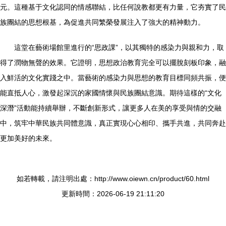
元。這種基于文化認同的情感聯結，比任何說教都更有力量，它夯實了民
族團結的思想根基，為促進共同繁榮發展注入了強大的精神動力。
這堂在藝術場館里進行的“思政課”，以其獨特的感染力與親和力，取
得了潤物無聲的效果。它證明，思想政治教育完全可以擺脫刻板印象，融
入鮮活的文化實踐之中。當藝術的感染力與思想的教育目標同頻共振，便
能直抵人心，激發起深沉的家國情懷與民族團結意識。期待這樣的“文化
深潛”活動能持續舉辦，不斷創新形式，讓更多人在美的享受與情的交融
中，筑牢中華民族共同體意識，真正實現心心相印、攜手共進，共同奔赴
更加美好的未來。
如若轉載，請注明出處：http://www.oiewn.cn/product/60.html
更新時間：2026-06-19 21:11:20