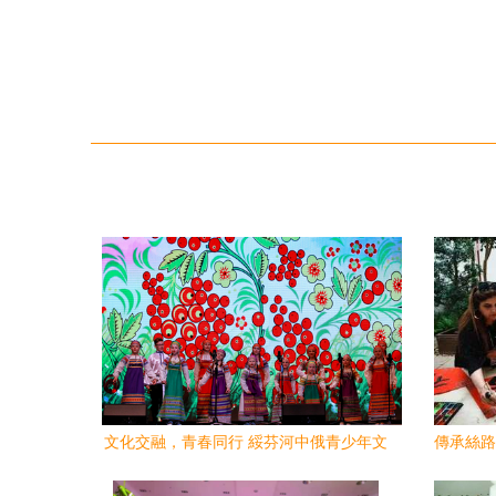
文化交融，青春同行 綏芬河中俄青少年文
傳承絲路
化藝術交流周盛大啟幕