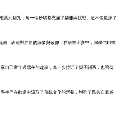
、泡葉到捆扎，每一個步驟都充滿了樂趣與挑戰。這不僅鍛煉了
典詩詞，表達對屈原的緬懷與敬仰；在繪畫比賽中，同學們用畫
分享自己童年過端午的趣事，進一步拉近了親子關系，也讓傳
，學生們在歡樂中汲取了傳統文化的營養，增強了民族自豪感