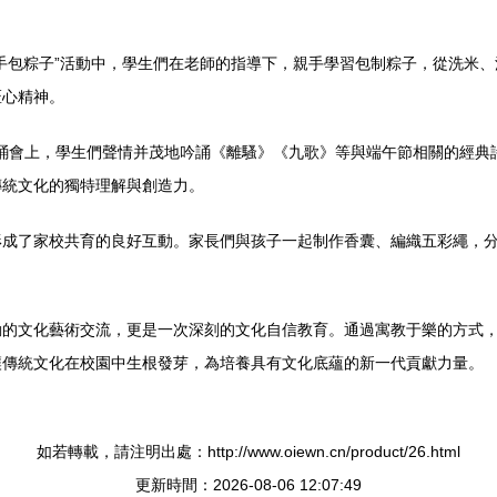
手包粽子”活動中，學生們在老師的指導下，親手學習包制粽子，從洗米
匠心精神。
在朗誦會上，學生們聲情并茂地吟誦《離騷》《九歌》等與端午節相關的經
傳統文化的獨特理解與創造力。
形成了家校共育的良好互動。家長們與孩子一起制作香囊、編織五彩繩，
動的文化藝術交流，更是一次深刻的文化自信教育。通過寓教于樂的方式
讓傳統文化在校園中生根發芽，為培養具有文化底蘊的新一代貢獻力量。
如若轉載，請注明出處：http://www.oiewn.cn/product/26.html
更新時間：2026-08-06 12:07:49