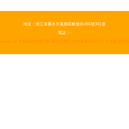
地址：浙江省麗水市蓮都區解放街456號301室
電話：-
oiewn.cn
文化藝術交流活動
麗水市智元文化發展有限公司
文化藝術交