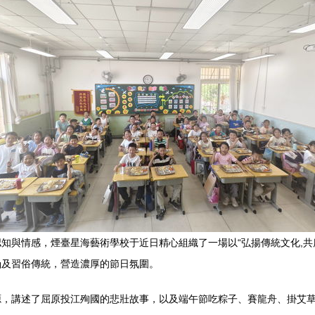
知與情感，煙臺星海藝術學校于近日精心組織了一場以“弘揚傳統文化,共
涵及習俗傳統，營造濃厚的節日氛圍。
源，講述了屈原投江殉國的悲壯故事，以及端午節吃粽子、賽龍舟、掛艾