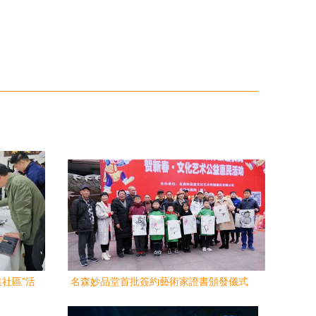
社區”活
名森妙品堂首批簽約藝術家證書頒發儀式
心橋
暨文藝公益惠民活動圓滿舉行