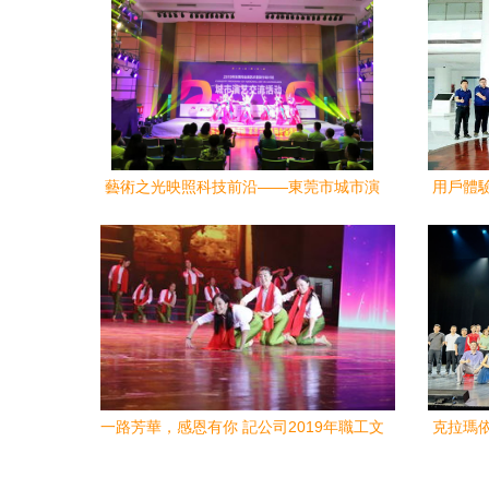
藝術之光映照科技前沿——東莞市城市演
用戶體
藝交流活動走進中國散裂中子源
術交流
一路芳華，感恩有你 記公司2019年職工文
克拉瑪
化藝術展演活動第二場