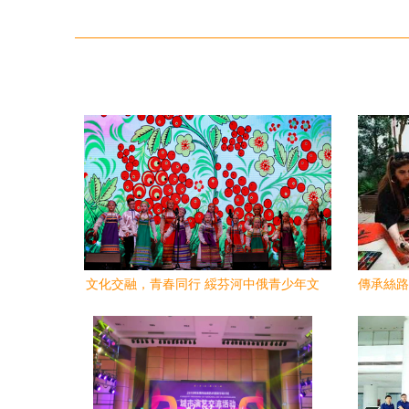
文化交融，青春同行 綏芬河中俄青少年文
傳承絲路
化藝術交流周盛大啟幕