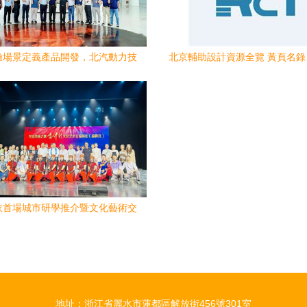
驗場景定義產品開發，北汽動力技
北京輔助設計資源全覽 黃頁名
會暨文化藝術交流活動在京召開
家與文化藝術交流活動平
依首場城市研學推介暨文化藝術交
流活動在喀什成功舉辦
地址：浙江省麗水市蓮都區解放街456號301室