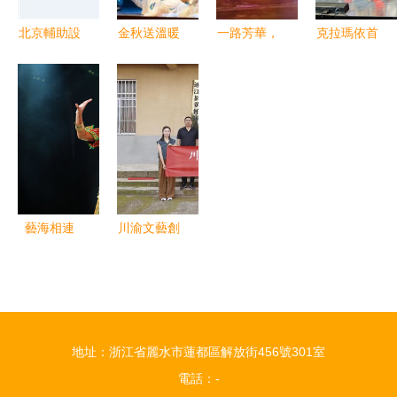
北京輔助設
金秋送溫暖
一路芳華，
克拉瑪依首
計資源全覽
文化助企業
感恩有你
場城市研學
黃頁名錄、
——記公司
記公司
推介暨文化
公司廠家與
職工藝術團
2019年職
藝術交流活
文化藝術交
參演文化藝
工文化藝術
動在喀什成
流活動平臺
術交流活動
展演活動第
功舉辦
啟動儀式
二場
藝海相連
川渝文藝創
青春共鳴
作采風交流
——第九屆
團走進巴中
中泰青少年
通江，共繪
文化藝術交
巴山蜀水新
地址：浙江省麗水市蓮都區解放街456號301室
流盛典圓滿
畫卷
電話：-
舉行