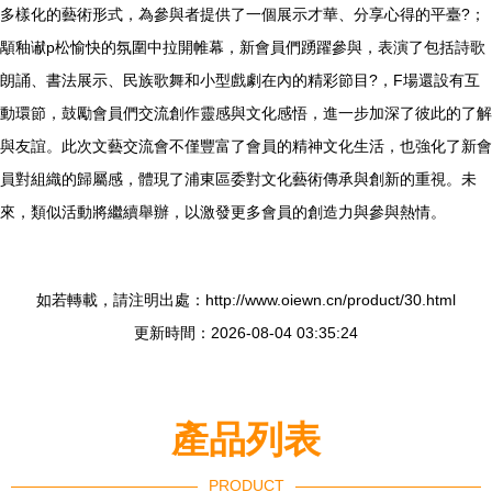
多樣化的藝術形式，為參與者提供了一個展示才華、分享心得的平臺?；
顒釉谳p松愉快的氛圍中拉開帷幕，新會員們踴躍參與，表演了包括詩歌
朗誦、書法展示、民族歌舞和小型戲劇在內的精彩節目?，F場還設有互
動環節，鼓勵會員們交流創作靈感與文化感悟，進一步加深了彼此的了解
與友誼。此次文藝交流會不僅豐富了會員的精神文化生活，也強化了新會
員對組織的歸屬感，體現了浦東區委對文化藝術傳承與創新的重視。未
來，類似活動將繼續舉辦，以激發更多會員的創造力與參與熱情。
如若轉載，請注明出處：http://www.oiewn.cn/product/30.html
更新時間：2026-08-04 03:35:24
產品列表
PRODUCT