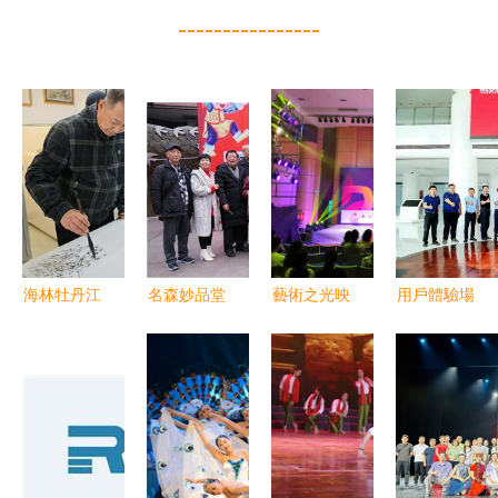
----------------
海林牡丹江
名森妙品堂
藝術之光映
用戶體驗場
市政協開
首批簽約藝
照科技前沿
景定義產品
展“送文化
術家證書頒
——東莞市
開發，北汽
進社區”活
發儀式暨文
城市演藝交
動力技術交
動，架起文
藝公益惠民
流活動走進
流會暨文化
化藝術交流
活動圓滿舉
中國散裂中
藝術交流活
的民心橋
行
子源
動在京召開